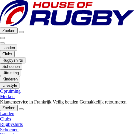
Zoeken
Landen
Clubs
Rugbyshirts
Schoenen
Uitrusting
Kinderen
Lifestyle
Opruiming
Merken
Klantenservice in Frankrijk
Veilig betalen
Gemakkelijk retourneren
Zoeken
Landen
Clubs
Rugbyshirts
Schoenen