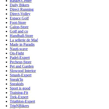
Basket-Center
Daily Bikers
Direct Running
Direct-Volley
Espace Golf
Foot-Store
Galop-Store
Golf and co
Handball-Store
La sellerie de Maé
Made in Paradis
Nauti-wave
On-Fight
Padel-Expert
Pecheur-Store
Pet and Garden
Slowood Interior
Smash-Expert
Sneak'In
Sneakids
Sport is good
Training-Fit
Trek-Expert
Triathlon-Expert
TripNBikers