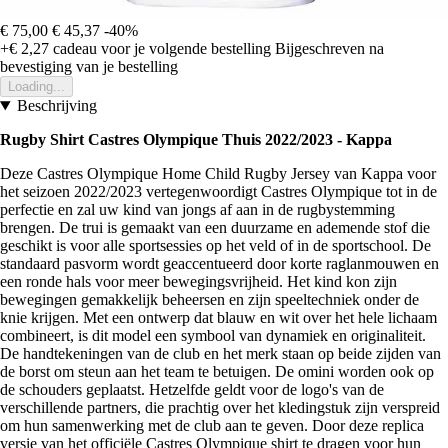
€ 75,00
€ 45,37
-40%
+€ 2,27
cadeau voor je volgende bestelling
Bijgeschreven na
bevestiging van je bestelling
Loading...
Beschrijving
Rugby Shirt Castres Olympique Thuis 2022/2023 - Kappa
Deze Castres Olympique Home Child Rugby Jersey van Kappa voor
het seizoen 2022/2023 vertegenwoordigt Castres Olympique tot in de
perfectie en zal uw kind van jongs af aan in de rugbystemming
brengen. De trui is gemaakt van een duurzame en ademende stof die
geschikt is voor alle sportsessies op het veld of in de sportschool. De
standaard pasvorm wordt geaccentueerd door korte raglanmouwen en
een ronde hals voor meer bewegingsvrijheid. Het kind kon zijn
bewegingen gemakkelijk beheersen en zijn speeltechniek onder de
knie krijgen. Met een ontwerp dat blauw en wit over het hele lichaam
combineert, is dit model een symbool van dynamiek en originaliteit.
De handtekeningen van de club en het merk staan op beide zijden van
de borst om steun aan het team te betuigen. De omini worden ook op
de schouders geplaatst. Hetzelfde geldt voor de logo's van de
verschillende partners, die prachtig over het kledingstuk zijn verspreid
om hun samenwerking met de club aan te geven. Door deze replica
versie van het officiële Castres Olympique shirt te dragen voor hun