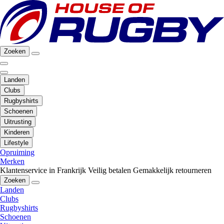
Zoeken
Landen
Clubs
Rugbyshirts
Schoenen
Uitrusting
Kinderen
Lifestyle
Opruiming
Merken
Klantenservice in Frankrijk
Veilig betalen
Gemakkelijk retourneren
Zoeken
Landen
Clubs
Rugbyshirts
Schoenen