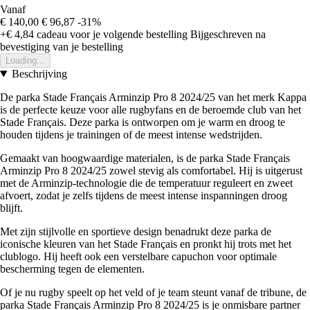
Vanaf
€ 140,00
€ 96,87
-31%
+€ 4,84
cadeau voor je volgende bestelling
Bijgeschreven na
bevestiging van je bestelling
Loading...
Beschrijving
De parka Stade Français Arminzip Pro 8 2024/25 van het merk Kappa
is de perfecte keuze voor alle rugbyfans en de beroemde club van het
Stade Français. Deze parka is ontworpen om je warm en droog te
houden tijdens je trainingen of de meest intense wedstrijden.
Gemaakt van hoogwaardige materialen, is de parka Stade Français
Arminzip Pro 8 2024/25 zowel stevig als comfortabel. Hij is uitgerust
met de Arminzip-technologie die de temperatuur reguleert en zweet
afvoert, zodat je zelfs tijdens de meest intense inspanningen droog
blijft.
Met zijn stijlvolle en sportieve design benadrukt deze parka de
iconische kleuren van het Stade Français en pronkt hij trots met het
clublogo. Hij heeft ook een verstelbare capuchon voor optimale
bescherming tegen de elementen.
Of je nu rugby speelt op het veld of je team steunt vanaf de tribune, de
parka Stade Français Arminzip Pro 8 2024/25 is je onmisbare partner