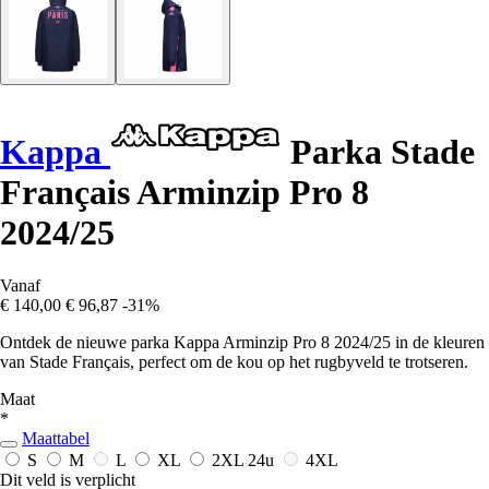
Kappa
Parka Stade
Français Arminzip Pro 8
2024/25
Vanaf
€ 140,00
€ 96,87
-31%
Ontdek de nieuwe parka Kappa Arminzip Pro 8 2024/25 in de kleuren
van Stade Français, perfect om de kou op het rugbyveld te trotseren.
Maat
*
Maattabel
S
M
L
XL
2XL
24u
4XL
Dit veld is verplicht