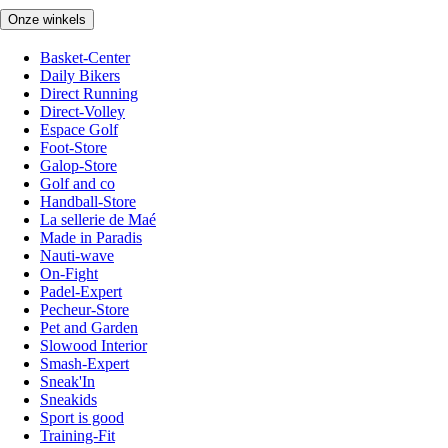
Onze winkels
Basket-Center
Daily Bikers
Direct Running
Direct-Volley
Espace Golf
Foot-Store
Galop-Store
Golf and co
Handball-Store
La sellerie de Maé
Made in Paradis
Nauti-wave
On-Fight
Padel-Expert
Pecheur-Store
Pet and Garden
Slowood Interior
Smash-Expert
Sneak'In
Sneakids
Sport is good
Training-Fit