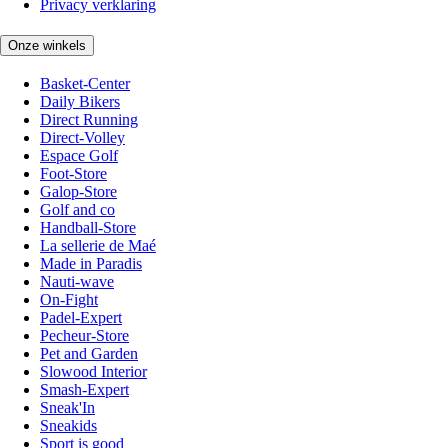
Privacy verklaring
Onze winkels
Basket-Center
Daily Bikers
Direct Running
Direct-Volley
Espace Golf
Foot-Store
Galop-Store
Golf and co
Handball-Store
La sellerie de Maé
Made in Paradis
Nauti-wave
On-Fight
Padel-Expert
Pecheur-Store
Pet and Garden
Slowood Interior
Smash-Expert
Sneak'In
Sneakids
Sport is good