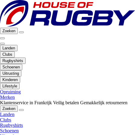
Zoeken
Landen
Clubs
Rugbyshirts
Schoenen
Uitrusting
Kinderen
Lifestyle
Opruiming
Merken
Klantenservice in Frankrijk
Veilig betalen
Gemakkelijk retourneren
Zoeken
Landen
Clubs
Rugbyshirts
Schoenen