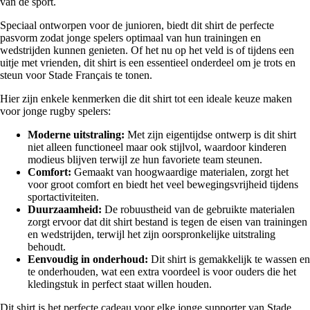
van de sport.
Speciaal ontworpen voor de junioren, biedt dit shirt de perfecte
pasvorm zodat jonge spelers optimaal van hun trainingen en
wedstrijden kunnen genieten. Of het nu op het veld is of tijdens een
uitje met vrienden, dit shirt is een essentieel onderdeel om je trots en
steun voor Stade Français te tonen.
Hier zijn enkele kenmerken die dit shirt tot een ideale keuze maken
voor jonge rugby spelers:
Moderne uitstraling:
Met zijn eigentijdse ontwerp is dit shirt
niet alleen functioneel maar ook stijlvol, waardoor kinderen
modieus blijven terwijl ze hun favoriete team steunen.
Comfort:
Gemaakt van hoogwaardige materialen, zorgt het
voor groot comfort en biedt het veel bewegingsvrijheid tijdens
sportactiviteiten.
Duurzaamheid:
De robuustheid van de gebruikte materialen
zorgt ervoor dat dit shirt bestand is tegen de eisen van trainingen
en wedstrijden, terwijl het zijn oorspronkelijke uitstraling
behoudt.
Eenvoudig in onderhoud:
Dit shirt is gemakkelijk te wassen en
te onderhouden, wat een extra voordeel is voor ouders die het
kledingstuk in perfect staat willen houden.
Dit shirt is het perfecte cadeau voor elke jonge supporter van Stade