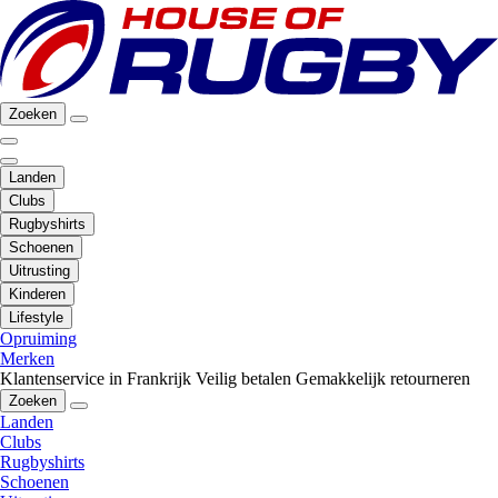
Zoeken
Landen
Clubs
Rugbyshirts
Schoenen
Uitrusting
Kinderen
Lifestyle
Opruiming
Merken
Klantenservice in Frankrijk
Veilig betalen
Gemakkelijk retourneren
Zoeken
Landen
Clubs
Rugbyshirts
Schoenen