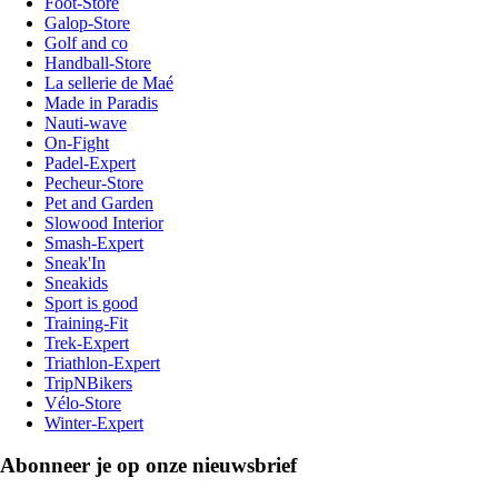
Foot-Store
Galop-Store
Golf and co
Handball-Store
La sellerie de Maé
Made in Paradis
Nauti-wave
On-Fight
Padel-Expert
Pecheur-Store
Pet and Garden
Slowood Interior
Smash-Expert
Sneak'In
Sneakids
Sport is good
Training-Fit
Trek-Expert
Triathlon-Expert
TripNBikers
Vélo-Store
Winter-Expert
Abonneer je op onze nieuwsbrief