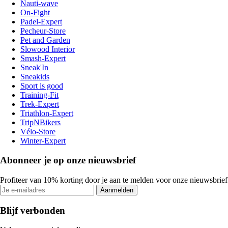
Nauti-wave
On-Fight
Padel-Expert
Pecheur-Store
Pet and Garden
Slowood Interior
Smash-Expert
Sneak'In
Sneakids
Sport is good
Training-Fit
Trek-Expert
Triathlon-Expert
TripNBikers
Vélo-Store
Winter-Expert
Abonneer je op onze nieuwsbrief
Profiteer van 10% korting door je aan te melden voor onze nieuwsbrief
Aanmelden
Blijf verbonden