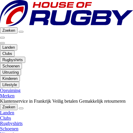
Zoeken
Landen
Clubs
Rugbyshirts
Schoenen
Uitrusting
Kinderen
Lifestyle
Opruiming
Merken
Klantenservice in Frankrijk
Veilig betalen
Gemakkelijk retourneren
Zoeken
Landen
Clubs
Rugbyshirts
Schoenen