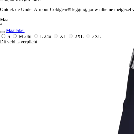
Ontdek de Under Armour Coldgear® legging, jouw ultieme metgezel voor
Maat
*
Maattabel
S
M
24u
L
24u
XL
2XL
3XL
Dit veld is verplicht