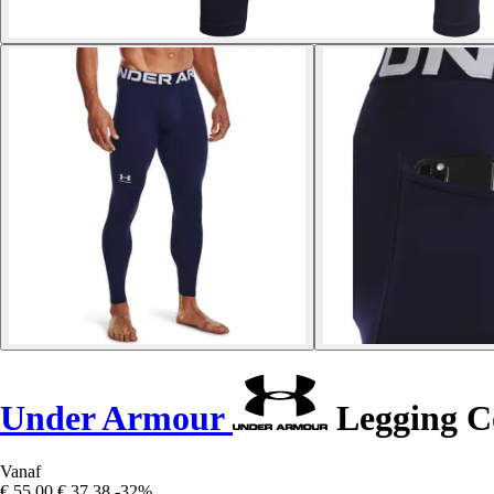
Under Armour
Legging C
Vanaf
€ 55,00
€ 37,38
-32%