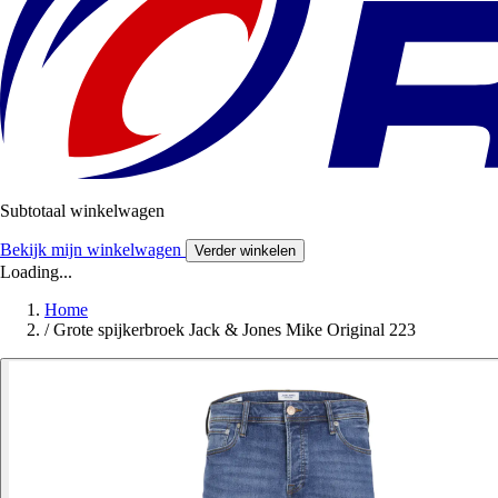
Subtotaal winkelwagen
Bekijk mijn winkelwagen
Verder winkelen
Loading...
Home
/
Grote spijkerbroek Jack & Jones Mike Original 223