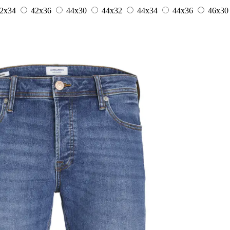
2x34
42x36
44x30
44x32
44x34
44x36
46x3