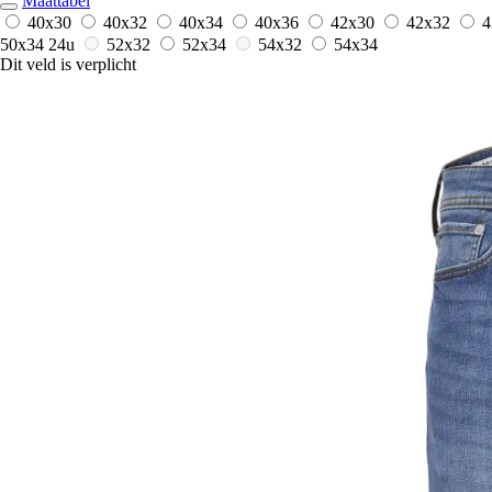
Maattabel
40x30
40x32
40x34
40x36
42x30
42x32
4
50x34
24u
52x32
52x34
54x32
54x34
Dit veld is verplicht