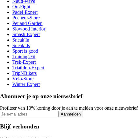
Nauti-wave
On-Fight
Padel-Expert
Pecheur-Store
Pet and Garden
Slowood Interior
Smash-Expert
Sneak'In
Sneakids
Sport is good
Training-Fit
Trek-Expert
Triathlon-Expert
TripNBikers
Vélo-Store
Winter-Expert
Abonneer je op onze nieuwsbrief
Profiteer van 10% korting door je aan te melden voor onze nieuwsbrief
Aanmelden
Blijf verbonden