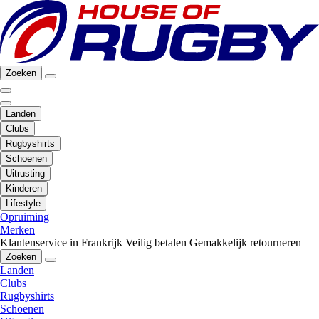
Zoeken
Landen
Clubs
Rugbyshirts
Schoenen
Uitrusting
Kinderen
Lifestyle
Opruiming
Merken
Klantenservice in Frankrijk
Veilig betalen
Gemakkelijk retourneren
Zoeken
Landen
Clubs
Rugbyshirts
Schoenen