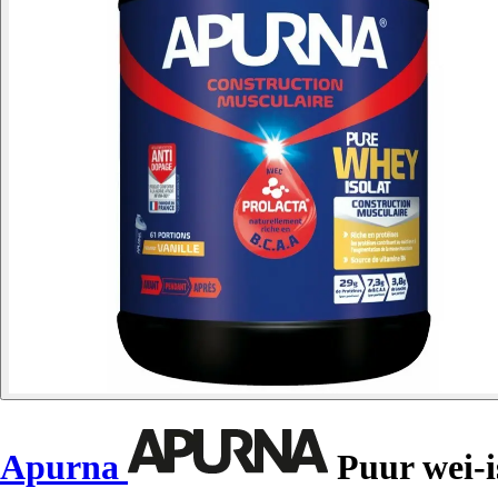
Apurna
Puur wei-i