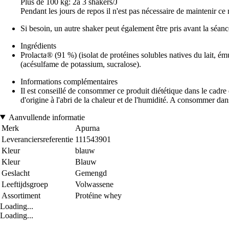
Plus de 100 kg: 2à 3 shakers/J
Pendant les jours de repos il n'est pas nécessaire de maintenir 
Si besoin, un autre shaker peut également être pris avant la séanc
Ingrédients
Prolacta® (91 %) (isolat de protéines solubles natives du lait, ém
(acésulfame de potassium, sucralose).
Informations complémentaires
Il est conseillé de consommer ce produit diététique dans le cadre
d'origine à l'abri de la chaleur et de l'humidité. A consommer dans
Aanvullende informatie
Merk
Apurna
Leveranciersreferentie
111543901
Kleur
blauw
Kleur
Blauw
Geslacht
Gemengd
Leeftijdsgroep
Volwassene
Assortiment
Protéine whey
Loading...
Loading...