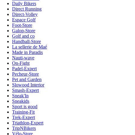
Daily Bikers
Direct Running
Direct-Volley
Espace Golf
Foot-Store
Galop-Store
Golf and co
Handball-Store
La sellerie de Maé
Made in Paradis
Nauti-wave
On-Fight
Padel-Expert
Pecheur-Store
Pet and Garden
Slowood Interior
Smash-Expert
Sneak'In
Sneakids
Sport is good
Training-Fit
Trek-Expert
Triathlon-Expert
TripNBikers
Vélo-Store