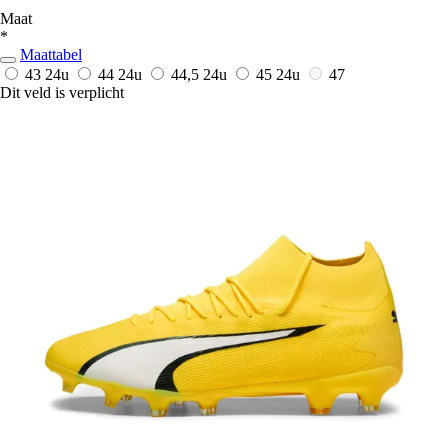
Maat
*
Maattabel
43
24u
44
24u
44,5
24u
45
24u
47
Dit veld is verplicht