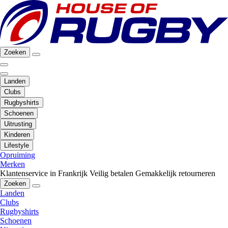
Zoeken
Landen
Clubs
Rugbyshirts
Schoenen
Uitrusting
Kinderen
Lifestyle
Opruiming
Merken
Klantenservice in Frankrijk
Veilig betalen
Gemakkelijk retourneren
Zoeken
Landen
Clubs
Rugbyshirts
Schoenen