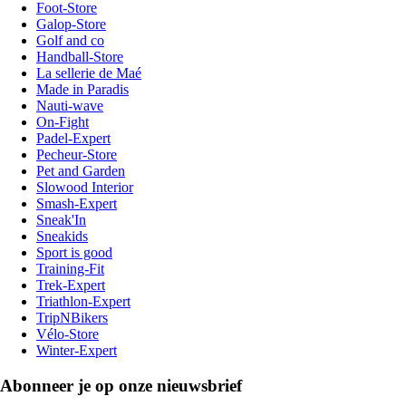
Foot-Store
Galop-Store
Golf and co
Handball-Store
La sellerie de Maé
Made in Paradis
Nauti-wave
On-Fight
Padel-Expert
Pecheur-Store
Pet and Garden
Slowood Interior
Smash-Expert
Sneak'In
Sneakids
Sport is good
Training-Fit
Trek-Expert
Triathlon-Expert
TripNBikers
Vélo-Store
Winter-Expert
Abonneer je op onze nieuwsbrief