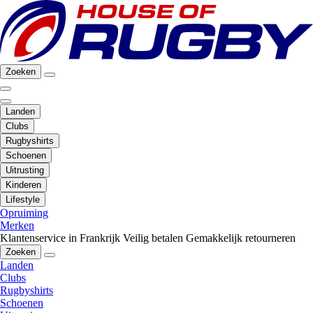
Zoeken
Landen
Clubs
Rugbyshirts
Schoenen
Uitrusting
Kinderen
Lifestyle
Opruiming
Merken
Klantenservice in Frankrijk
Veilig betalen
Gemakkelijk retourneren
Zoeken
Landen
Clubs
Rugbyshirts
Schoenen