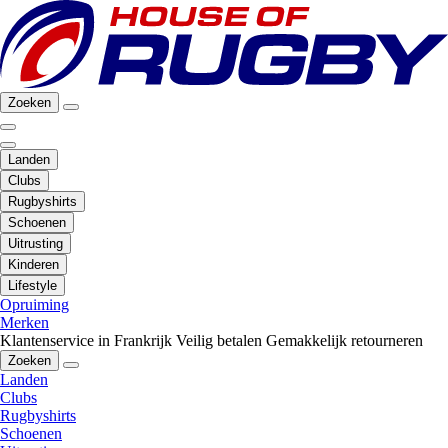
Zoeken
Landen
Clubs
Rugbyshirts
Schoenen
Uitrusting
Kinderen
Lifestyle
Opruiming
Merken
Klantenservice in Frankrijk
Veilig betalen
Gemakkelijk retourneren
Zoeken
Landen
Clubs
Rugbyshirts
Schoenen