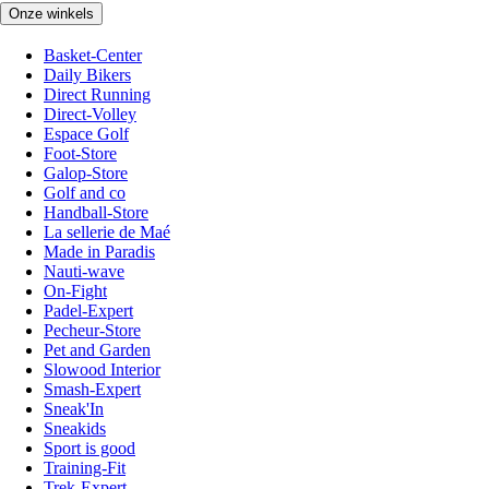
Onze winkels
Basket-Center
Daily Bikers
Direct Running
Direct-Volley
Espace Golf
Foot-Store
Galop-Store
Golf and co
Handball-Store
La sellerie de Maé
Made in Paradis
Nauti-wave
On-Fight
Padel-Expert
Pecheur-Store
Pet and Garden
Slowood Interior
Smash-Expert
Sneak'In
Sneakids
Sport is good
Training-Fit
Trek-Expert