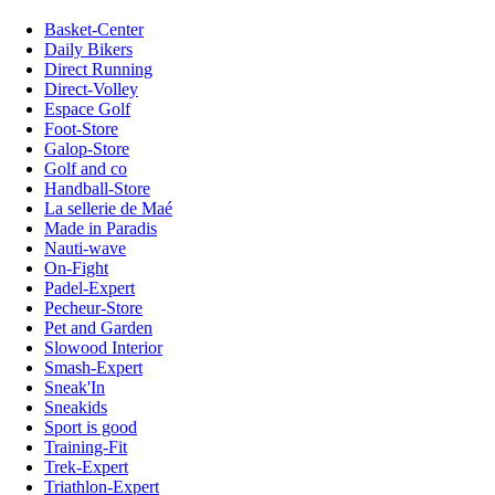
Basket-Center
Daily Bikers
Direct Running
Direct-Volley
Espace Golf
Foot-Store
Galop-Store
Golf and co
Handball-Store
La sellerie de Maé
Made in Paradis
Nauti-wave
On-Fight
Padel-Expert
Pecheur-Store
Pet and Garden
Slowood Interior
Smash-Expert
Sneak'In
Sneakids
Sport is good
Training-Fit
Trek-Expert
Triathlon-Expert