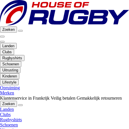
Zoeken
Landen
Clubs
Rugbyshirts
Schoenen
Uitrusting
Kinderen
Lifestyle
Opruiming
Merken
Klantenservice in Frankrijk
Veilig betalen
Gemakkelijk retourneren
Zoeken
Landen
Clubs
Rugbyshirts
Schoenen