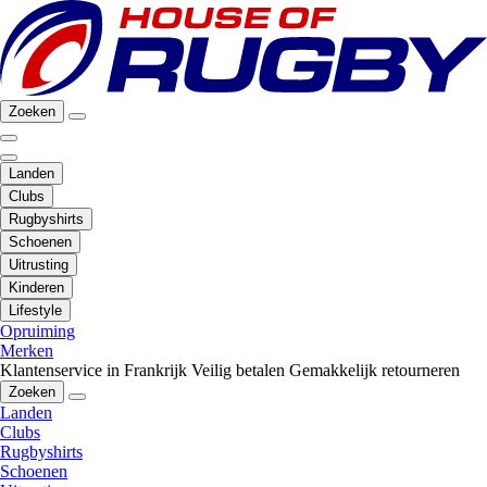
Zoeken
Landen
Clubs
Rugbyshirts
Schoenen
Uitrusting
Kinderen
Lifestyle
Opruiming
Merken
Klantenservice in Frankrijk
Veilig betalen
Gemakkelijk retourneren
Zoeken
Landen
Clubs
Rugbyshirts
Schoenen