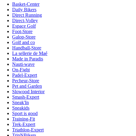
Basket-Center
Daily Bikers
Direct Running
Direct-Volley
Espace Golf
Foot-Store
Galop-Store
Golf and co
Handball-Store
La sellerie de Maé
Made in Paradis
Nauti-wave
On-Fight
Padel-Expert
Pecheur-Store
Pet and Garden
Slowood Interior
Smash-Expert
Sneak'In
Sneakids
Sport is good
Training-Fit
Trek-Expert
Triathlon-Expert
TripNBikers