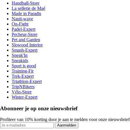
Handball-Store
La sellerie de Maé
Made in Paradis
Nauti-wave
On-Fight
Padel-Expert
Pecheur-Store
Pet and Garden
Slowood Interior
Smash-Expert
Sneak'In
Sneakids
Sport is good
Training-Fit
Trek-Expert
Triathlon-Expert
TripNBikers
Vélo-Store
Winter-Expert
Abonneer je op onze nieuwsbrief
Profiteer van 10% korting door je aan te melden voor onze nieuwsbrief
Aanmelden