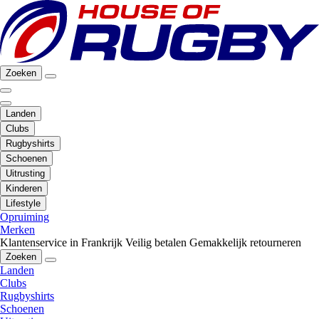
Zoeken
Landen
Clubs
Rugbyshirts
Schoenen
Uitrusting
Kinderen
Lifestyle
Opruiming
Merken
Klantenservice in Frankrijk
Veilig betalen
Gemakkelijk retourneren
Zoeken
Landen
Clubs
Rugbyshirts
Schoenen