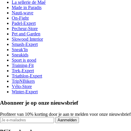
La sellerie de Maé
Made in Paradis
Nauti-wave
On-Fight
Padel-Expert
Pecheur-Store
Pet and Garden
Slowood Interior
Smash-Expert
Sneak'In
Sneakids
Sport is good
Training-Fit
Trek-Expert
Triathlon-Expert
TripNBikers
Vélo-Store
Winter-Expert
Abonneer je op onze nieuwsbrief
Profiteer van 10% korting door je aan te melden voor onze nieuwsbrief
Aanmelden