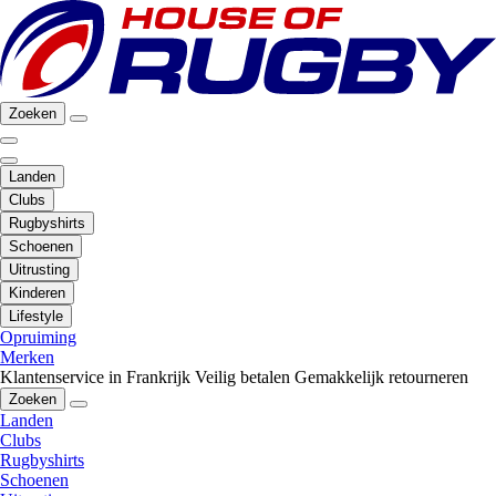
Zoeken
Landen
Clubs
Rugbyshirts
Schoenen
Uitrusting
Kinderen
Lifestyle
Opruiming
Merken
Klantenservice in Frankrijk
Veilig betalen
Gemakkelijk retourneren
Zoeken
Landen
Clubs
Rugbyshirts
Schoenen