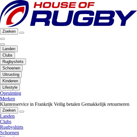
Zoeken
Landen
Clubs
Rugbyshirts
Schoenen
Uitrusting
Kinderen
Lifestyle
Opruiming
Merken
Klantenservice in Frankrijk
Veilig betalen
Gemakkelijk retourneren
Zoeken
Landen
Clubs
Rugbyshirts
Schoenen