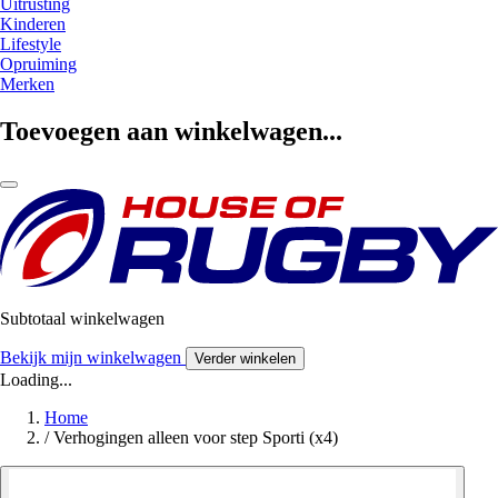
Uitrusting
Kinderen
Lifestyle
Opruiming
Merken
Toevoegen aan winkelwagen...
Subtotaal winkelwagen
Bekijk mijn winkelwagen
Verder winkelen
Loading...
Home
/
Verhogingen alleen voor step Sporti (x4)