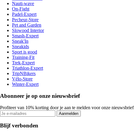
Nauti-wave
On-Fight
Padel-Expert
Pecheur-Store
Pet and Garden
Slowood Interior
Smash-Expert
Sneak'In
Sneakids
Sport is good
Training-Fit
Trek-Expert
Triathlon-Expert
TripNBikers
Vélo-Store
Winter-Expert
Abonneer je op onze nieuwsbrief
Profiteer van 10% korting door je aan te melden voor onze nieuwsbrief
Aanmelden
Blijf verbonden