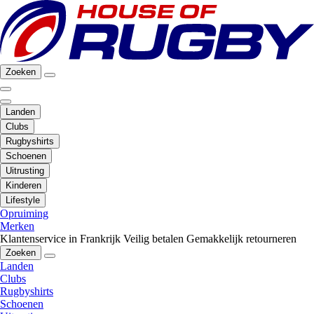
Zoeken
Landen
Clubs
Rugbyshirts
Schoenen
Uitrusting
Kinderen
Lifestyle
Opruiming
Merken
Klantenservice in Frankrijk
Veilig betalen
Gemakkelijk retourneren
Zoeken
Landen
Clubs
Rugbyshirts
Schoenen