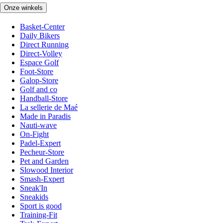
Onze winkels
Basket-Center
Daily Bikers
Direct Running
Direct-Volley
Espace Golf
Foot-Store
Galop-Store
Golf and co
Handball-Store
La sellerie de Maé
Made in Paradis
Nauti-wave
On-Fight
Padel-Expert
Pecheur-Store
Pet and Garden
Slowood Interior
Smash-Expert
Sneak'In
Sneakids
Sport is good
Training-Fit