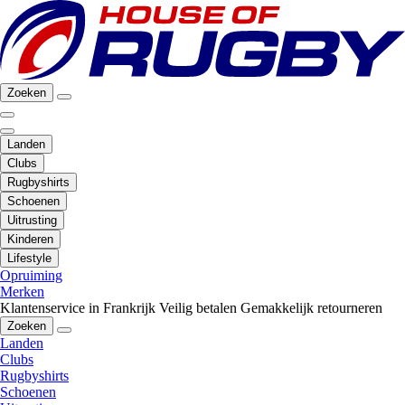
Zoeken
Landen
Clubs
Rugbyshirts
Schoenen
Uitrusting
Kinderen
Lifestyle
Opruiming
Merken
Klantenservice in Frankrijk
Veilig betalen
Gemakkelijk retourneren
Zoeken
Landen
Clubs
Rugbyshirts
Schoenen