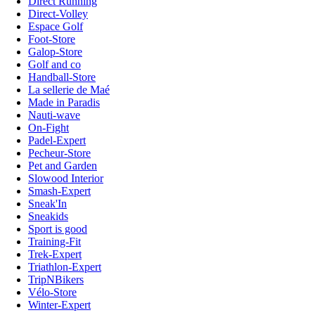
Direct Running
Direct-Volley
Espace Golf
Foot-Store
Galop-Store
Golf and co
Handball-Store
La sellerie de Maé
Made in Paradis
Nauti-wave
On-Fight
Padel-Expert
Pecheur-Store
Pet and Garden
Slowood Interior
Smash-Expert
Sneak'In
Sneakids
Sport is good
Training-Fit
Trek-Expert
Triathlon-Expert
TripNBikers
Vélo-Store
Winter-Expert