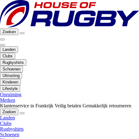
Zoeken
Landen
Clubs
Rugbyshirts
Schoenen
Uitrusting
Kinderen
Lifestyle
Opruiming
Merken
Klantenservice in Frankrijk
Veilig betalen
Gemakkelijk retourneren
Zoeken
Landen
Clubs
Rugbyshirts
Schoenen