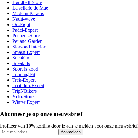
Handball-Store
La sellerie de Maé
Made in Paradis
Nauti-wave
On-Fight
Padel-Expert
Pecheur-Store
Pet and Garden
Slowood Interior
Smash-Expert
Sneak'In
Sneakids
Sport is good
Training-Fit
Trek-Expert
Triathlon-Expert
TripNBikers
Vélo-Store
Winter-Expert
Abonneer je op onze nieuwsbrief
Profiteer van 10% korting door je aan te melden voor onze nieuwsbrief
Aanmelden