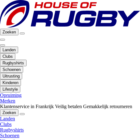
Zoeken
Landen
Clubs
Rugbyshirts
Schoenen
Uitrusting
Kinderen
Lifestyle
Opruiming
Merken
Klantenservice in Frankrijk
Veilig betalen
Gemakkelijk retourneren
Zoeken
Landen
Clubs
Rugbyshirts
Schoenen