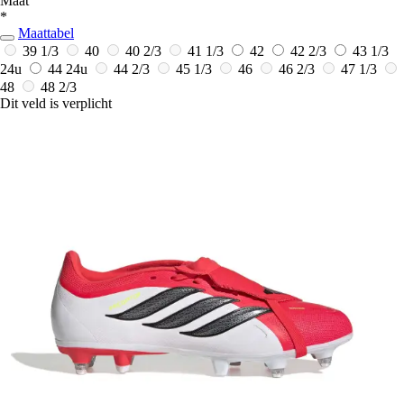
Maat
*
Maattabel
39 1/3
40
40 2/3
41 1/3
42
42 2/3
43 1/3
24u
44
24u
44 2/3
45 1/3
46
46 2/3
47 1/3
48
48 2/3
Dit veld is verplicht