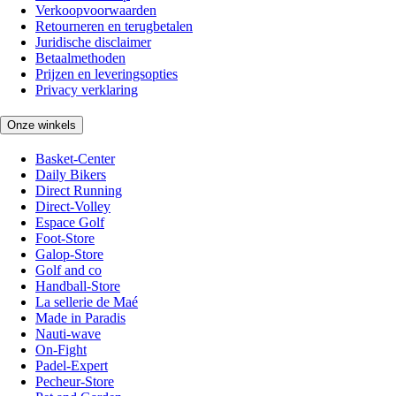
Verkoopvoorwaarden
Retourneren en terugbetalen
Juridische disclaimer
Betaalmethoden
Prijzen en leveringsopties
Privacy verklaring
Onze winkels
Basket-Center
Daily Bikers
Direct Running
Direct-Volley
Espace Golf
Foot-Store
Galop-Store
Golf and co
Handball-Store
La sellerie de Maé
Made in Paradis
Nauti-wave
On-Fight
Padel-Expert
Pecheur-Store