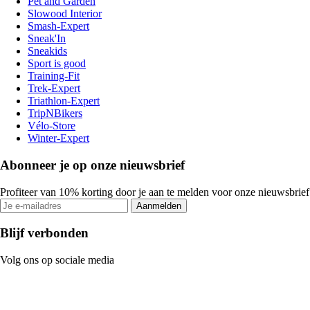
Pet and Garden
Slowood Interior
Smash-Expert
Sneak'In
Sneakids
Sport is good
Training-Fit
Trek-Expert
Triathlon-Expert
TripNBikers
Vélo-Store
Winter-Expert
Abonneer je op onze nieuwsbrief
Profiteer van 10% korting door je aan te melden voor onze nieuwsbrief
Aanmelden
Blijf verbonden
Volg ons op sociale media