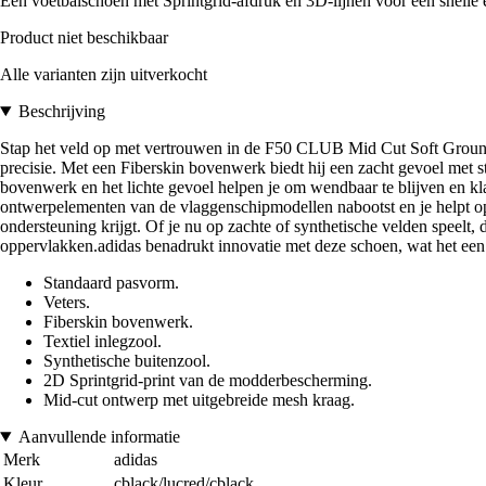
Een voetbalschoen met Sprintgrid-afdruk en 3D-lijnen voor een snelle 
Product niet beschikbaar
Alle varianten zijn uitverkocht
Beschrijving
Stap het veld op met vertrouwen in de F50 CLUB Mid Cut Soft Ground
precisie. Met een Fiberskin bovenwerk biedt hij een zacht gevoel met s
bovenwerk en het lichte gevoel helpen je om wendbaar te blijven en 
ontwerpelementen van de vlaggenschipmodellen nabootst en je helpt op t
ondersteuning krijgt. Of je nu op zachte of synthetische velden speelt,
oppervlakken.adidas benadrukt innovatie met deze schoen, wat het een 
Standaard pasvorm.
Veters.
Fiberskin bovenwerk.
Textiel inlegzool.
Synthetische buitenzool.
2D Sprintgrid-print van de modderbescherming.
Mid-cut ontwerp met uitgebreide mesh kraag.
Aanvullende informatie
Merk
adidas
Kleur
cblack/lucred/cblack