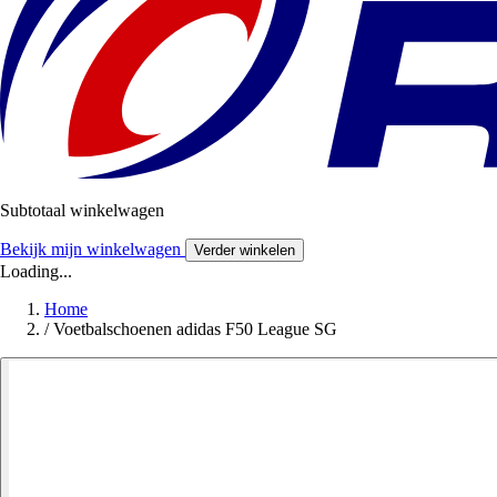
Subtotaal winkelwagen
Bekijk mijn winkelwagen
Verder winkelen
Loading...
Home
/
Voetbalschoenen adidas F50 League SG