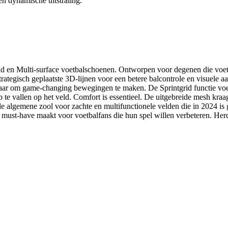
en dynamische uitstraling.
 en Multi-surface voetbalschoenen. Ontworpen voor degenen die voetb
trategisch geplaatste 3D-lijnen voor een betere balcontrole en visuele 
klaar om game-changing bewegingen te maken. De Sprintgrid functie vo
e vallen op het veld. Comfort is essentieel. De uitgebreide mesh kraag
 de algemene zool voor zachte en multifunctionele velden die in 2024 is
must-have maakt voor voetbalfans die hun spel willen verbeteren. Herde