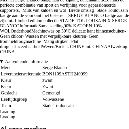
perfecte combinatie van sport en verfijning voor gepassioneerde
supporters.- Muts van katoen en wol- Brede omslag- Stade Toulousain
badge aan de voorkant met 6 sterren- SERGE BLANCO badge aan de
zijkant- Limited edition collectie STADE TOULOUSAIN X SERGE
BLANCOInformatieSamenstelling90% KATOEN 10%
WOLOnderhoudMachinewas op 30°C delicate kant binnenstebuiten-
Geen chloor- Wassen met vergelijkbare kleuren- Geen
trommeldroogmachine- Matig strijken- Plat
drogenTraceerbaarheidWeven/Breien: CHINElint: CHINAAfwerking:
CHINA
Aanvullende informatie
Merk
Serge Blanco
Leveranciersreferentie
BON1109ASTH240999
Kleur
zwart
Kleur
Zwart
Geslacht
Gemengd
Leeftijdsgroep
Volwassene
Team
Stade Toulousain
Loading...
Loading...