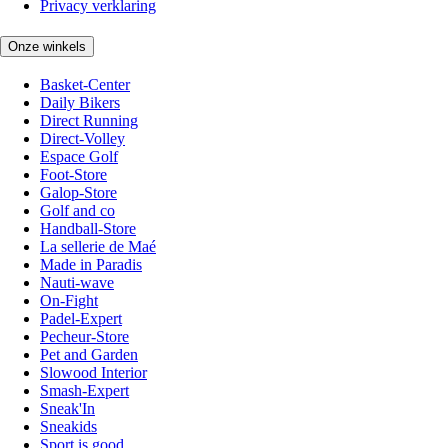
Privacy verklaring
Onze winkels
Basket-Center
Daily Bikers
Direct Running
Direct-Volley
Espace Golf
Foot-Store
Galop-Store
Golf and co
Handball-Store
La sellerie de Maé
Made in Paradis
Nauti-wave
On-Fight
Padel-Expert
Pecheur-Store
Pet and Garden
Slowood Interior
Smash-Expert
Sneak'In
Sneakids
Sport is good