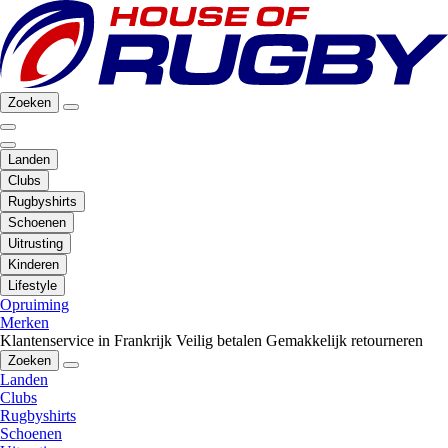
Zoeken
Landen
Clubs
Rugbyshirts
Schoenen
Uitrusting
Kinderen
Lifestyle
Opruiming
Merken
Klantenservice in Frankrijk
Veilig betalen
Gemakkelijk retourneren
Zoeken
Landen
Clubs
Rugbyshirts
Schoenen