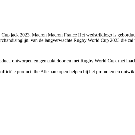
ld Cup jack 2023. Macron Macron France Het wedstrijdlogo is geborduu
 merchandisinglijn. van de langverwachte Rugby World Cup 2023 die za
t. ontworpen en gemaakt door en met Rugby World Cup. met inachtnemi
ële product. the Alle aankopen helpen bij het promoten en ontwikkel