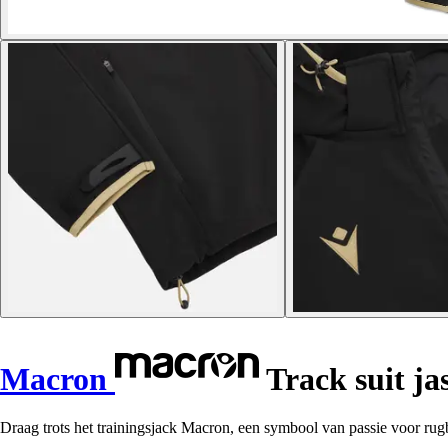
Macron
Track suit j
Draag trots het trainingsjack Macron, een symbool van passie voor rugb