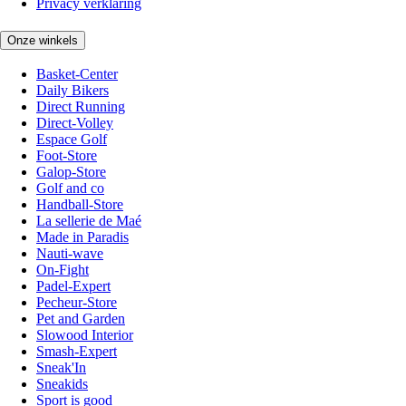
Privacy verklaring
Onze winkels
Basket-Center
Daily Bikers
Direct Running
Direct-Volley
Espace Golf
Foot-Store
Galop-Store
Golf and co
Handball-Store
La sellerie de Maé
Made in Paradis
Nauti-wave
On-Fight
Padel-Expert
Pecheur-Store
Pet and Garden
Slowood Interior
Smash-Expert
Sneak'In
Sneakids
Sport is good