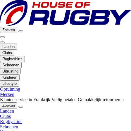
Zoeken
Landen
Clubs
Rugbyshirts
Schoenen
Uitrusting
Kinderen
Lifestyle
Opruiming
Merken
Klantenservice in Frankrijk
Veilig betalen
Gemakkelijk retourneren
Zoeken
Landen
Clubs
Rugbyshirts
Schoenen