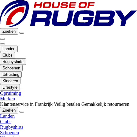
Zoeken
Landen
Clubs
Rugbyshirts
Schoenen
Uitrusting
Kinderen
Lifestyle
Opruiming
Merken
Klantenservice in Frankrijk
Veilig betalen
Gemakkelijk retourneren
Zoeken
Landen
Clubs
Rugbyshirts
Schoenen