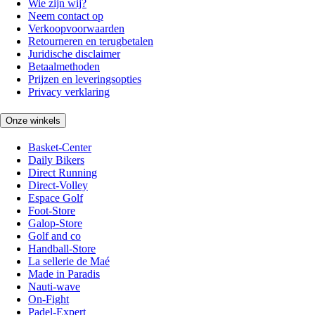
Wie zijn wij?
Neem contact op
Verkoopvoorwaarden
Retourneren en terugbetalen
Juridische disclaimer
Betaalmethoden
Prijzen en leveringsopties
Privacy verklaring
Onze winkels
Basket-Center
Daily Bikers
Direct Running
Direct-Volley
Espace Golf
Foot-Store
Galop-Store
Golf and co
Handball-Store
La sellerie de Maé
Made in Paradis
Nauti-wave
On-Fight
Padel-Expert