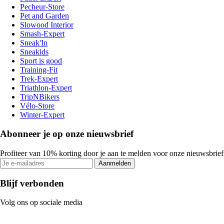
Pecheur-Store
Pet and Garden
Slowood Interior
Smash-Expert
Sneak'In
Sneakids
Sport is good
Training-Fit
Trek-Expert
Triathlon-Expert
TripNBikers
Vélo-Store
Winter-Expert
Abonneer je op onze nieuwsbrief
Profiteer van 10% korting door je aan te melden voor onze nieuwsbrief
Aanmelden
Blijf verbonden
Volg ons op sociale media