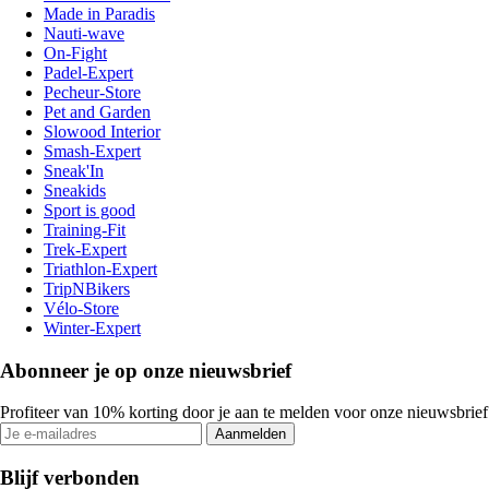
Made in Paradis
Nauti-wave
On-Fight
Padel-Expert
Pecheur-Store
Pet and Garden
Slowood Interior
Smash-Expert
Sneak'In
Sneakids
Sport is good
Training-Fit
Trek-Expert
Triathlon-Expert
TripNBikers
Vélo-Store
Winter-Expert
Abonneer je op onze nieuwsbrief
Profiteer van 10% korting door je aan te melden voor onze nieuwsbrief
Aanmelden
Blijf verbonden