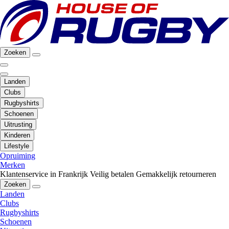
Zoeken
Landen
Clubs
Rugbyshirts
Schoenen
Uitrusting
Kinderen
Lifestyle
Opruiming
Merken
Klantenservice in Frankrijk
Veilig betalen
Gemakkelijk retourneren
Zoeken
Landen
Clubs
Rugbyshirts
Schoenen