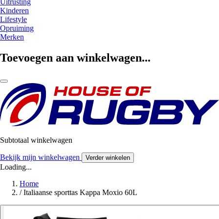
Uitrusting
Kinderen
Lifestyle
Opruiming
Merken
Toevoegen aan winkelwagen...
Subtotaal winkelwagen
Bekijk mijn winkelwagen
Verder winkelen
Loading...
Home
/
Italiaanse sporttas Kappa Moxio 60L