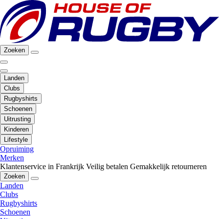
Zoeken
Landen
Clubs
Rugbyshirts
Schoenen
Uitrusting
Kinderen
Lifestyle
Opruiming
Merken
Klantenservice in Frankrijk
Veilig betalen
Gemakkelijk retourneren
Zoeken
Landen
Clubs
Rugbyshirts
Schoenen