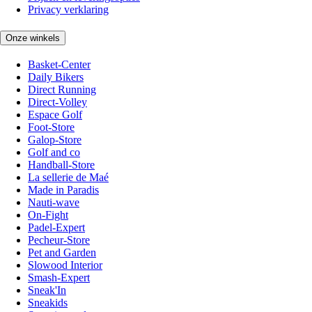
Privacy verklaring
Onze winkels
Basket-Center
Daily Bikers
Direct Running
Direct-Volley
Espace Golf
Foot-Store
Galop-Store
Golf and co
Handball-Store
La sellerie de Maé
Made in Paradis
Nauti-wave
On-Fight
Padel-Expert
Pecheur-Store
Pet and Garden
Slowood Interior
Smash-Expert
Sneak'In
Sneakids