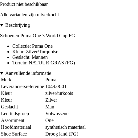
Product niet beschikbaar
Alle varianten zijn uitverkocht
Beschrijving
Schoenen Puma One 3 World Cup FG
Collectie: Puma One
Kleur: Zilver/Turquoise
Geslacht: Mannen
Terrein: NATUUR GRAS (FG)
Aanvullende informatie
Merk
Puma
Leveranciersreferentie
104928-01
Kleur
zilver/turkoois
Kleur
Zilver
Geslacht
Man
Leeftijdsgroep
Volwassene
Assortiment
One
Hoofdmateriaal
synthetisch materiaal
Shoe Surface
Droog land (FG)