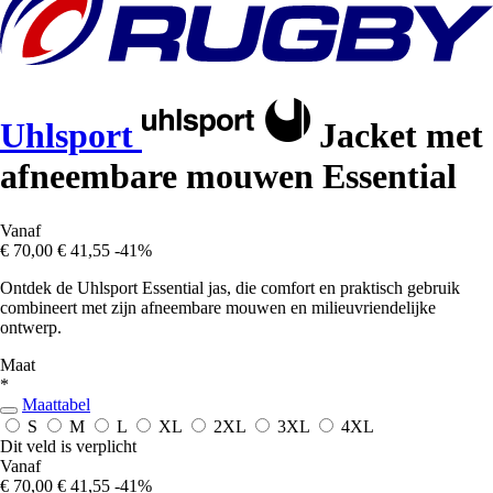
Uhlsport
Jacket met
afneembare mouwen Essential
Vanaf
€ 70,00
€ 41,55
-41%
Ontdek de Uhlsport Essential jas, die comfort en praktisch gebruik
combineert met zijn afneembare mouwen en milieuvriendelijke
ontwerp.
Maat
*
Maattabel
S
M
L
XL
2XL
3XL
4XL
Dit veld is verplicht
Vanaf
€ 70,00
€ 41,55
-41%