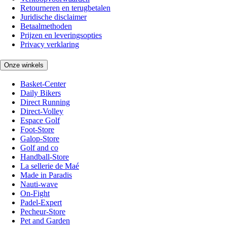
Retourneren en terugbetalen
Juridische disclaimer
Betaalmethoden
Prijzen en leveringsopties
Privacy verklaring
Onze winkels
Basket-Center
Daily Bikers
Direct Running
Direct-Volley
Espace Golf
Foot-Store
Galop-Store
Golf and co
Handball-Store
La sellerie de Maé
Made in Paradis
Nauti-wave
On-Fight
Padel-Expert
Pecheur-Store
Pet and Garden