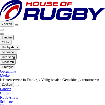
Zoeken
Landen
Clubs
Rugbyshirts
Schoenen
Uitrusting
Kinderen
Lifestyle
Opruiming
Merken
Klantenservice in Frankrijk
Veilig betalen
Gemakkelijk retourneren
Zoeken
Landen
Clubs
Rugbyshirts
Schoenen