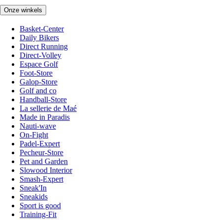
Onze winkels
Basket-Center
Daily Bikers
Direct Running
Direct-Volley
Espace Golf
Foot-Store
Galop-Store
Golf and co
Handball-Store
La sellerie de Maé
Made in Paradis
Nauti-wave
On-Fight
Padel-Expert
Pecheur-Store
Pet and Garden
Slowood Interior
Smash-Expert
Sneak'In
Sneakids
Sport is good
Training-Fit