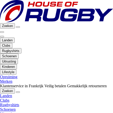
Zoeken
Landen
Clubs
Rugbyshirts
Schoenen
Uitrusting
Kinderen
Lifestyle
Opruiming
Merken
Klantenservice in Frankrijk
Veilig betalen
Gemakkelijk retourneren
Zoeken
Landen
Clubs
Rugbyshirts
Schoenen